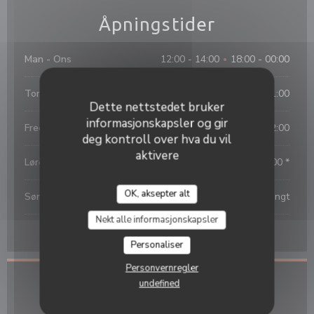
Åpningstider
Man
-
Ons
12:00 - 14:00
18:00 - 00:00
•
Torsdag
12:00 - 14:00
18:00 - 01:00
•
Dette nettstedet bruker
informasjonskapsler og gir
Fredag
12:00 - 14:00
18:00 - 02:00
•
deg kontroll over hva du vil
aktivere
Lørdag
19:00 - 02:00 *
OK, aksepter alt
Søndag
Stengt
Nekt alle informasjonskapsler
* Kun bestillinger
Personaliser
Personvernregler
undefined
Beliggenhet