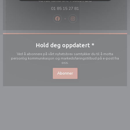
((åpner i et nytt vind
46 rue lamartine 75009 Paris
01 85 15 27 81
Facebook ((åpner i et nytt vindu))
Instagram ((åpner i et nytt v
Hold deg oppdatert
*
Ved å abonnere på vårt nyhetsbrev samtykker du til å motta
personlig kommunikasjon og markedsføringstilbud på e-post fra
oss.
Abonner