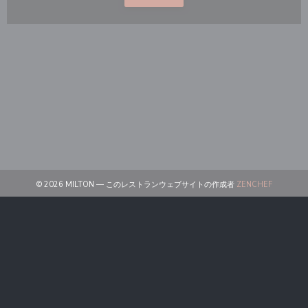
((新しい
© 2026 MILTON — このレストランウェブサイトの作成者
ZENCHEF
((新しいウィンドウで開きます))
免責
((新しいウィンドウで開きます))
利用規約
((新しいウィンドウで開きます))
個人情報保護方針
((新しいウィンドウで開きます))
クッキー ポリシー
((新しいウィンドウで開きます))
アクセシビリティ