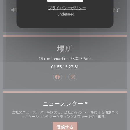
プライバシーポリシー
日曜日
閉じています
undefined
* 予約のみ
場所
((新しいウィンドウで
46 rue lamartine 75009 Paris
01 85 15 27 81
Facebook ((新しいウィンドウで開
Instagram ((新しいウィ
ニュースレター
*
当社のニュースレターを購読し、当社からのEメールによる個別コミ
ュニケーションやマーケティングオファーを受け取る。
登録する