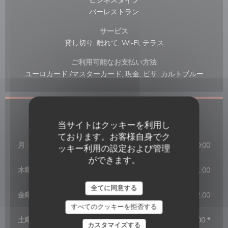
ビジネスタイプ
バーレストラン
サービス
貸し切り, 離れて, WI-FI, テラス
ご利用可能なお支払い方法
ユーロカード /マスターカード, 現金, ビザ, カルトブルー
営業時間
当サイトはクッキーを利用し
ております。お客様自身でク
月
-
水
12:00 - 14:00
18:00 - 00:00
•
ッキー利用の設定および管理
ができます。
木曜日
12:00 - 14:00
18:00 - 01:00
•
全てに同意する
金曜日
12:00 - 14:00
18:00 - 02:00
•
すべてのクッキーを拒否する
土曜日
19:00 - 02:00 *
カスタマイズする